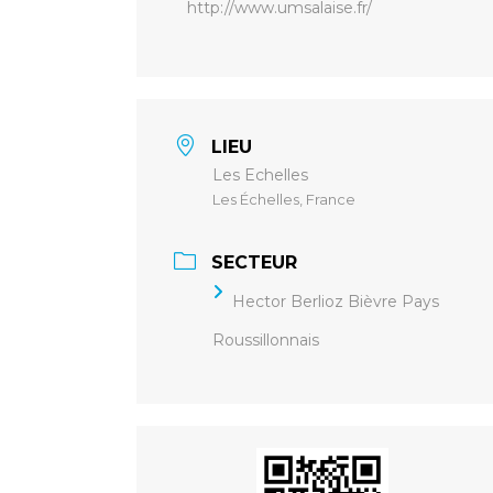
http://www.umsalaise.fr/
LIEU
Les Echelles
Les Échelles, France
SECTEUR
Hector Berlioz Bièvre Pays
Roussillonnais