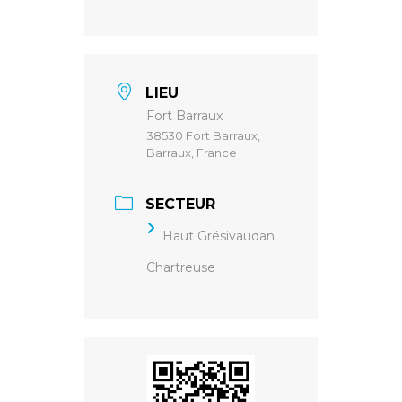
LIEU
Fort Barraux
38530 Fort Barraux,
Barraux, France
SECTEUR
Haut Grésivaudan
Chartreuse