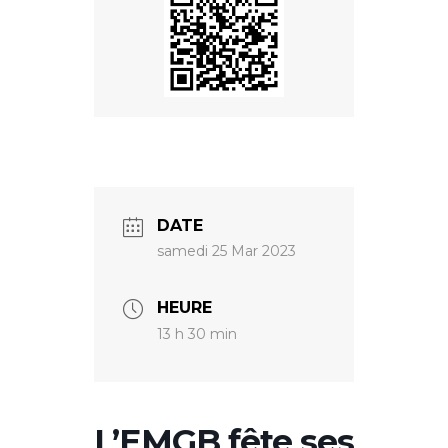
DATE
samedi 25 Mar 2023
HEURE
13 h 30 min
L’EMGB fête ses