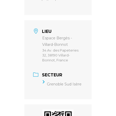
LIEU
Espace Bergès -
Villard-Bonnot
34 Av. des Papeteries
32, 38190 Villard-
Bonnot, France
SECTEUR
Grenoble Sud Isère