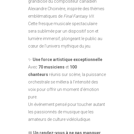
grandiose du compositeur canadien
Alexandre Choinière, inspirée des thèmes
emblématiques de
Final Fantasy VII
.
Cette fresque musicale spectaculaire
sera sublimée par un dispositif son et
lumière immersif, plongeant le public au
cœur de l’univers mythique du jeu.
✨
Une force artistique exceptionnelle
Avec
70 musiciens
et
100
chanteurs
réunis sur scène, la puissance
orchestrale se mêlera à l’intensité des
voix pour offrir un moment d’émotion
pure.
Un événement pensé pour toucher autant
les passionnés de musique que les
amateurs de culture vidéoludique.
📅
Un rendez-vous à ne pas manquer